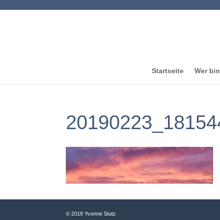
Startseite
Wer bin
20190223_181544
© 2018 Yvonne Stutz