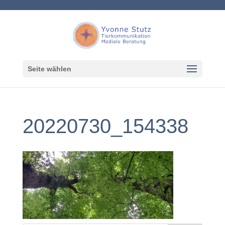
Seite wählen
20220730_154338